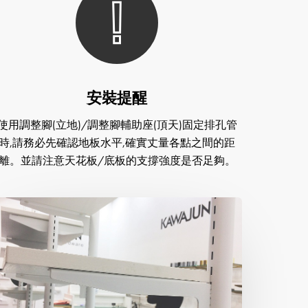
安裝提醒
使用調整腳(立地)/調整腳輔助座(頂天)固定排孔管
時,請務必先確認地板水平,確實丈量各點之間的距
離。並請注意天花板/底板的支撐強度是否足夠。