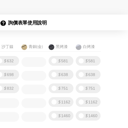
詢價表單使用說明
沙丁鎳
青銅(金)
黑烤漆
白烤漆
632
581
581
698
638
638
832
751
751
1162
1162
1460
1460