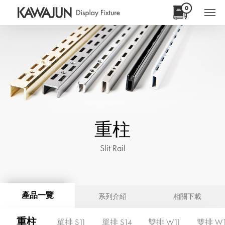
0
重柱
Slit Rail
產品一覽
系列介紹
相關下載
重柱
單排 S11
單排 S14
雙排 W11
雙排 W1