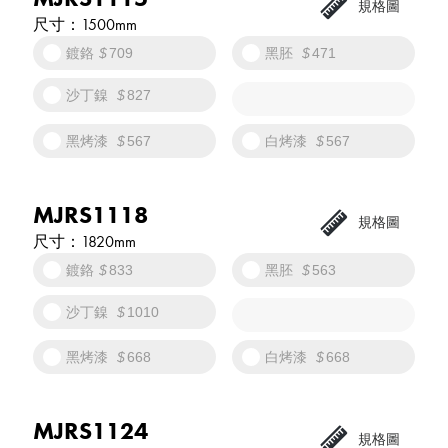
1500mm
鍍鉻
709
黑胚
471
沙丁鎳
827
黑烤漆
567
白烤漆
567
MJRS1118
1820mm
鍍鉻
833
黑胚
563
沙丁鎳
1010
黑烤漆
668
白烤漆
668
MJRS1124