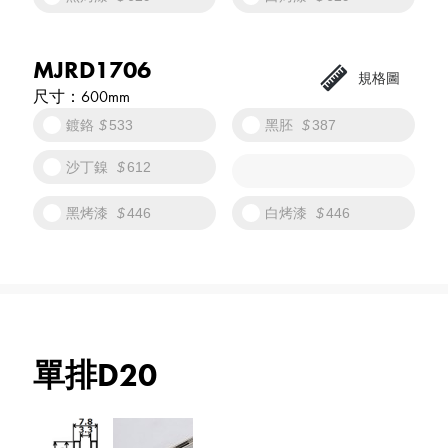
MJRD1706
600mm
鍍鉻
533
黑胚
387
沙丁鎳
612
黑烤漆
446
白烤漆
446
單排D20