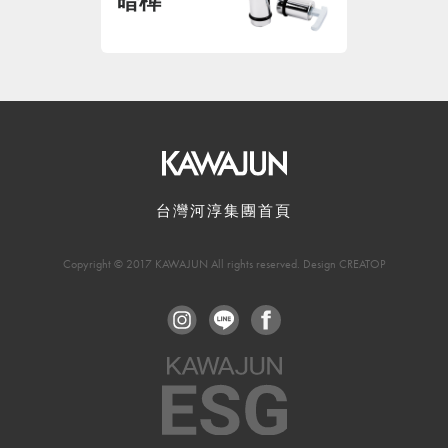
暗榫
台灣河淳集團首頁
Copyright © 2017 KAWAJUN All rights reserved. Design CREATOP