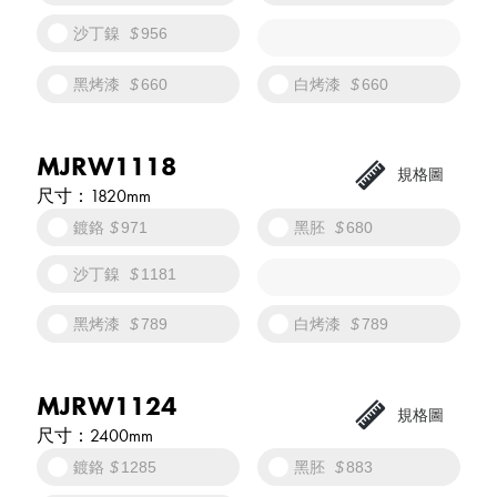
沙丁鎳
956
黑烤漆
660
白烤漆
660
MJRW1118
1820mm
鍍鉻
971
黑胚
680
沙丁鎳
1181
黑烤漆
789
白烤漆
789
MJRW1124
2400mm
鍍鉻
1285
黑胚
883