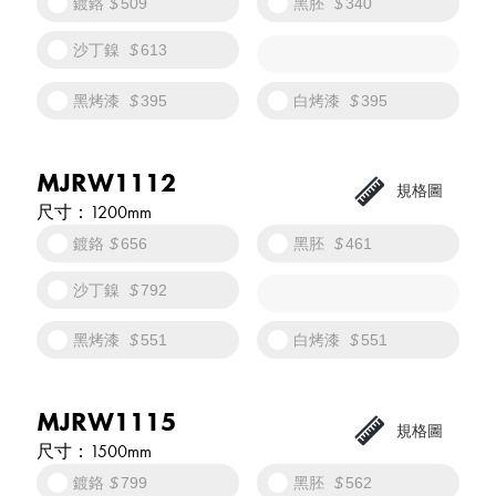
鍍鉻
509
黑胚
340
沙丁鎳
613
黑烤漆
395
白烤漆
395
MJRW1112
1200mm
鍍鉻
656
黑胚
461
沙丁鎳
792
黑烤漆
551
白烤漆
551
MJRW1115
1500mm
鍍鉻
799
黑胚
562