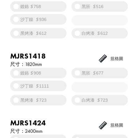
鍍鉻
758
黑胚
516
沙丁鎳
936
黑烤漆
612
白烤漆
612
MJRS1418
1820mm
鍍鉻
908
黑胚
677
沙丁鎳
1111
黑烤漆
723
白烤漆
723
MJRS1424
2400mm