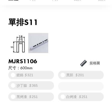
單排S11
MJRS1106
600mm
鍍鉻
321
黑胚
201
沙丁鎳
365
黑烤漆
251
白烤漆
251