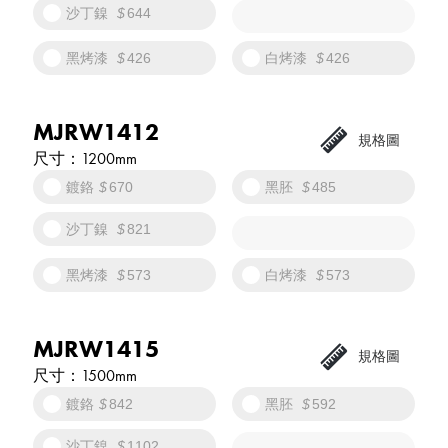
沙丁鎳
644
黑烤漆
426
白烤漆
426
MJRW1412
1200mm
鍍鉻
670
黑胚
485
沙丁鎳
821
黑烤漆
573
白烤漆
573
MJRW1415
1500mm
鍍鉻
842
黑胚
592
沙丁鎳
1102