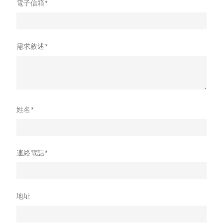
電子信箱*
需求敘述*
姓名*
連絡電話*
地址